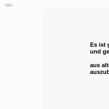
Es ist 
und g
aus al
auszub